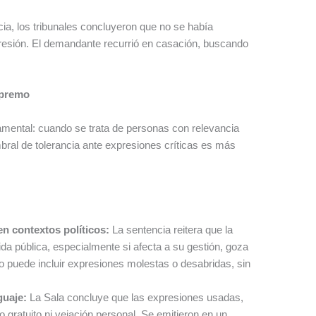
a, los tribunales concluyeron que no se había
xpresión. El demandante recurrió en casación, buscando
upremo
damental: cuando se trata de personas con relevancia
mbral de tolerancia ante expresiones críticas es más
en contextos políticos:
La sentencia reitera que la
vida pública, especialmente si afecta a su gestión, goza
o puede incluir expresiones molestas o desabridas, sin
guaje:
La Sala concluye que las expresiones usadas,
o gratuito ni vejación personal. Se emitieron en un