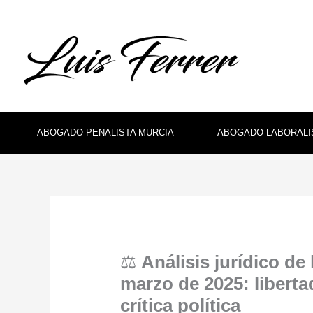
Ir
al
contenido
ABOGADO PENALISTA MURCIA
ABOGADO LABORALI
⚖️
Análisis jurídico de
marzo de 2025: liberta
crítica política