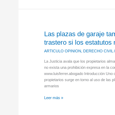
suministros
entre
empresas
Las plazas de garaje ta
Las
plazas
trastero si los estatutos
de
ARTICULO OPINION
,
DERECHO CIVIL
garaje
también
La Justicia avala que los propietarios a
pueden
no exista una prohibición expresa en la c
utilizarse
www.luisferrer.abogado Introducción Uno 
como
propietarios surge en torno al uso de las p
trastero
armarios
si
los
Leer más »
estatutos
no
lo