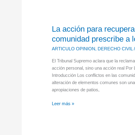
La acción para recuper
La
acción
comunidad prescribe a 
para
ARTICULO OPINION
,
DERECHO CIVIL
recuperar
un
El Tribunal Supremo aclara que la reclam
elemento
acción personal, sino una acción real Por
común
Introducción Los conflictos en las comuni
de
alteración de elementos comunes son una f
la
apropiaciones de patios,
comunidad
prescribe
Leer más »
a
los
30
años