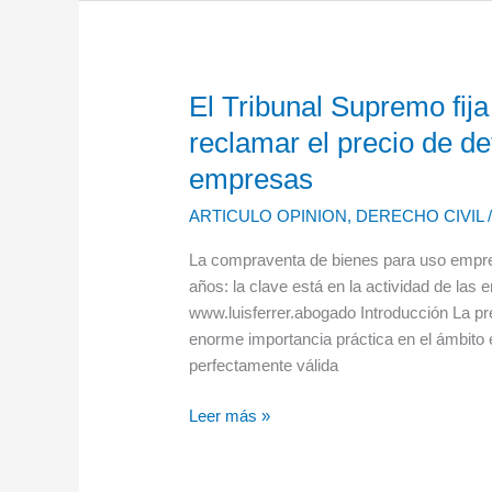
El Tribunal Supremo fija
El
Tribunal
reclamar el precio de d
Supremo
empresas
fija
un
ARTICULO OPINION
,
DERECHO CIVIL
plazo
de
La compraventa de bienes para uso empres
tres
años: la clave está en la actividad de la
años
www.luisferrer.abogado Introducción La pre
para
enorme importancia práctica en el ámbito
reclamar
perfectamente válida
el
Leer más »
precio
de
determinados