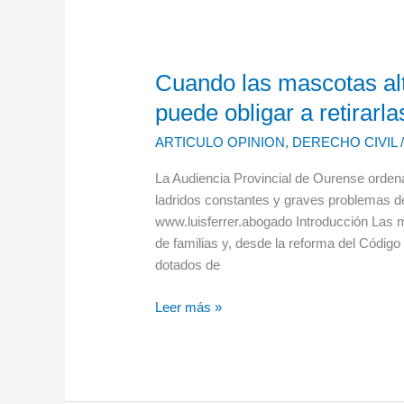
por
el
comprador
Cuando las mascotas alte
Cuando
las
puede obligar a retirarla
mascotas
ARTICULO OPINION
,
DERECHO CIVIL
alteran
la
La Audiencia Provincial de Ourense ordena 
convivencia:
ladridos constantes y graves problemas d
la
www.luisferrer.abogado Introducción Las m
Justicia
de familias y, desde la reforma del Códig
puede
dotados de
obligar
a
Leer más »
retirarlas
de
la
vivienda