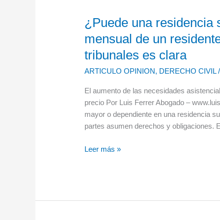
¿Puede una residencia s
¿Puede
una
mensual de un residente
residencia
tribunales es clara
subir
unilateralmente
ARTICULO OPINION
,
DERECHO CIVIL
la
cuota
El aumento de las necesidades asistenciale
mensual
precio Por Luis Ferrer Abogado – www.luis
de
mayor o dependiente en una residencia su
un
partes asumen derechos y obligaciones. En
residente?
Leer más »
La
respuesta
de
los
tribunales
es