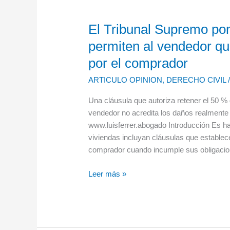
clara
El Tribunal Supremo pon
El
Tribunal
permiten al vendedor qu
Supremo
por el comprador
pone
límites
ARTICULO OPINION
,
DERECHO CIVIL
a
las
Una cláusula que autoriza retener el 50 % 
cláusulas
vendedor no acredita los daños realmente 
que
www.luisferrer.abogado Introducción Es ha
permiten
viviendas incluyan cláusulas que estable
al
comprador cuando incumple sus obligacio
vendedor
Leer más »
quedarse
con
el
dinero
entregado