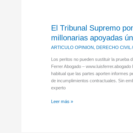
El Tribunal Supremo pon
El
Tribunal
millonarias apoyadas ún
Supremo
ARTICULO OPINION
,
DERECHO CIVIL
pone
freno
Los peritos no pueden sustituir la prueba 
a
Ferrer Abogado – www.luisferrer.abogado In
las
habitual que las partes aporten informes pe
indemnizaciones
de incumplimientos contractuales. Sin emb
millonarias
experto
apoyadas
únicamente
Leer más »
en
informes
periciales