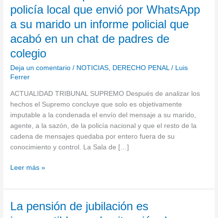
Tribunal
policía local que envió por WhatsApp
Supremo
a su marido un informe policial que
absuelve
a
acabó en un chat de padres de
una
colegio
policía
local
Deja un comentario
/
NOTICIAS
,
DERECHO PENAL
/
Luis
Ferrer
que
envió
ACTUALIDAD TRIBUNAL SUPREMO Después de analizar los
por
hechos el Supremo concluye que solo es objetivamente
WhatsApp
imputable a la condenada el envío del mensaje a su marido,
a
agente, a la sazón, de la policía nacional y que el resto de la
su
cadena de mensajes quedaba por entero fuera de su
marido
conocimiento y control. La Sala de […]
un
informe
Leer más »
policial
que
acabó
La
La pensión de jubilación es
en
pensión
un