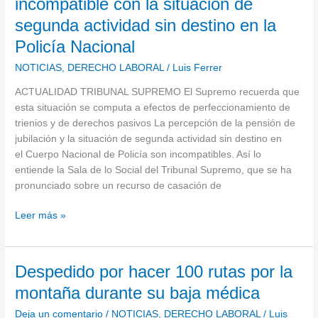
incompatible con la situación de
de
chat
segunda actividad sin destino en la
jubilación
de
es
Policía Nacional
padres
incompatible
de
NOTICIAS
,
DERECHO LABORAL
/
Luis Ferrer
con
colegio
la
ACTUALIDAD TRIBUNAL SUPREMO El Supremo recuerda que
situación
esta situación se computa a efectos de perfeccionamiento de
de
trienios y de derechos pasivos La percepción de la pensión de
segunda
jubilación y la situación de segunda actividad sin destino en
actividad
el Cuerpo Nacional de Policía son incompatibles. Así lo
sin
entiende la Sala de lo Social del Tribunal Supremo, que se ha
destino
pronunciado sobre un recurso de casación de
en
la
Leer más »
Policía
Nacional
Despedido
Despedido por hacer 100 rutas por la
por
montaña durante su baja médica
hacer
Deja un comentario
/
NOTICIAS
,
DERECHO LABORAL
/
Luis
100