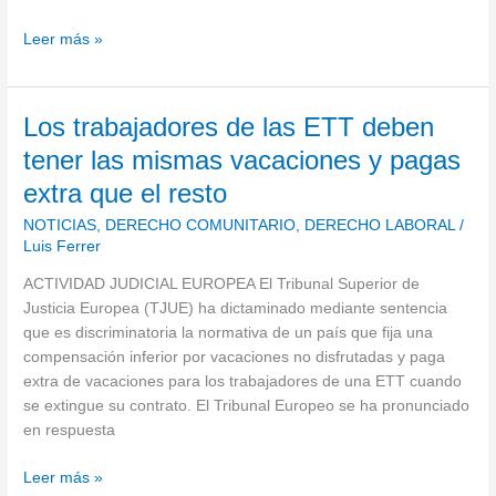
Leer más »
Los
Los trabajadores de las ETT deben
trabajadores
tener las mismas vacaciones y pagas
de
extra que el resto
las
ETT
NOTICIAS
,
DERECHO COMUNITARIO
,
DERECHO LABORAL
/
deben
Luis Ferrer
tener
ACTIVIDAD JUDICIAL EUROPEA El Tribunal Superior de
las
Justicia Europea (TJUE) ha dictaminado mediante sentencia
mismas
que es discriminatoria la normativa de un país que fija una
vacaciones
compensación inferior por vacaciones no disfrutadas y paga
y
extra de vacaciones para los trabajadores de una ETT cuando
pagas
se extingue su contrato. El Tribunal Europeo se ha pronunciado
extra
en respuesta
que
el
Leer más »
resto