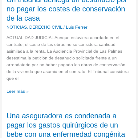
tribunal
no pagar los costes de conservación
deniega
de la casa
un
desahucio
NOTICIAS
,
DERECHO CIVIL
/
Luis Ferrer
por
ACTUALIDAD JUDICIAL Aunque estuviera acordado en el
no
contrato, el coste de las obras no se considera cantidad
pagar
asimilada a la renta. La Audiencia Provincial de Las Palmas
los
desestima la petición de desahucio solicitada frente a un
costes
arrendatario por no haber pagado las obras de conservación
de
de la vivienda que asumió en el contrato. El Tribunal considera
conservación
que el
de
la
Leer más »
casa
Una
Una aseguradora es condenada a
aseguradora
pagar los gastos quirúrgicos de un
es
bebe con una enfermedad congénita
condenada