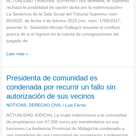
su
ACTUALIDAD TRIBUNAL SUPREMO «En definitiva, el Supremo
indemnización
rechaza la posibilidad de opción tácita por la indemnización»
tras
La Sentencia de la Sala Social del Tribunal Supremo núm.
despido
95/2020, de fecha 4 de febrero 2020 (rec. núm. 1788/2017,
improcedente
ponente Sr. Sebastián Moralo Gallego) resuelve el conflicto
deberá
acerca de si el ingreso en la cuenta de consignaciones del
manifestarse
juzgado de
por
Leer más »
escrito
Presidenta
Presidenta de comunidad es
de
condenada por recurrir un fallo sin
comunidad
autorización de sus vecinos
es
condenada
NOTICIAS
,
DERECHO CIVIL
/
Luis Ferrer
por
ACTUALIDAD JUDICIAL La mujer indemnizará a la comunidad
recurrir
de propietarios con 47.000 euros por extralimitarse en sus
un
funciones La Audiencia Provincial de Málaga ha condenado a
fallo
una presidenta de una comunidad de propietarios a indemnizar