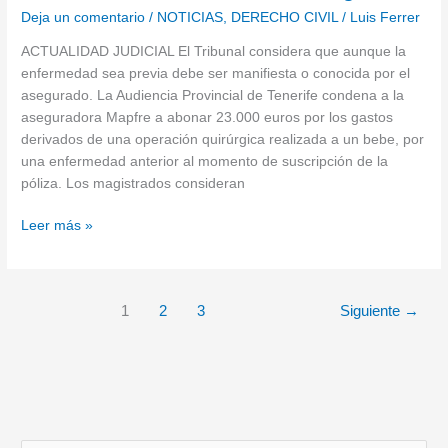
a
Deja un comentario
/
NOTICIAS
,
DERECHO CIVIL
/
Luis Ferrer
pagar
ACTUALIDAD JUDICIAL El Tribunal considera que aunque la
los
enfermedad sea previa debe ser manifiesta o conocida por el
gastos
asegurado. La Audiencia Provincial de Tenerife condena a la
quirúrgicos
aseguradora Mapfre a abonar 23.000 euros por los gastos
de
derivados de una operación quirúrgica realizada a un bebe, por
un
una enfermedad anterior al momento de suscripción de la
bebe
póliza. Los magistrados consideran
con
una
Leer más »
enfermedad
congénita
1
2
3
Siguiente
→