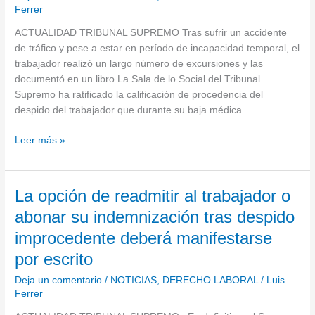
Ferrer
rutas
por
ACTUALIDAD TRIBUNAL SUPREMO Tras sufrir un accidente
la
de tráfico y pese a estar en período de incapacidad temporal, el
montaña
trabajador realizó un largo número de excursiones y las
durante
documentó en un libro La Sala de lo Social del Tribunal
su
Supremo ha ratificado la calificación de procedencia del
baja
despido del trabajador que durante su baja médica
médica
Leer más »
La
La opción de readmitir al trabajador o
opción
abonar su indemnización tras despido
de
improcedente deberá manifestarse
readmitir
al
por escrito
trabajador
Deja un comentario
/
NOTICIAS
,
DERECHO LABORAL
/
Luis
o
Ferrer
abonar