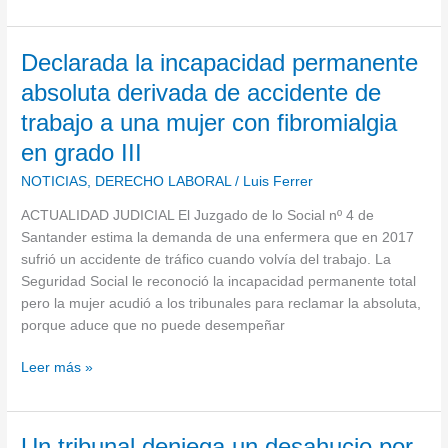
Declarada
Declarada la incapacidad permanente
la
absoluta derivada de accidente de
incapacidad
trabajo a una mujer con fibromialgia
permanente
absoluta
en grado III
derivada
NOTICIAS
,
DERECHO LABORAL
/
Luis Ferrer
de
accidente
ACTUALIDAD JUDICIAL El Juzgado de lo Social nº 4 de
de
Santander estima la demanda de una enfermera que en 2017
trabajo
sufrió un accidente de tráfico cuando volvía del trabajo. La
a
Seguridad Social le reconoció la incapacidad permanente total
una
pero la mujer acudió a los tribunales para reclamar la absoluta,
mujer
porque aduce que no puede desempeñar
con
fibromialgia
Leer más »
en
grado
III
Un
Un tribunal deniega un desahucio por