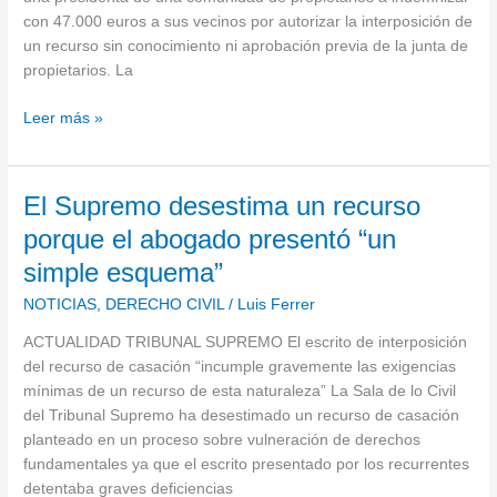
sin
con 47.000 euros a sus vecinos por autorizar la interposición de
autorización
un recurso sin conocimiento ni aprobación previa de la junta de
de
propietarios. La
sus
vecinos
Leer más »
El
El Supremo desestima un recurso
Supremo
porque el abogado presentó “un
desestima
simple esquema”
un
recurso
NOTICIAS
,
DERECHO CIVIL
/
Luis Ferrer
porque
ACTUALIDAD TRIBUNAL SUPREMO El escrito de interposición
el
del recurso de casación “incumple gravemente las exigencias
abogado
mínimas de un recurso de esta naturaleza” La Sala de lo Civil
presentó
del Tribunal Supremo ha desestimado un recurso de casación
“un
planteado en un proceso sobre vulneración de derechos
simple
fundamentales ya que el escrito presentado por los recurrentes
esquema”
detentaba graves deficiencias