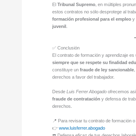
El
Tribunal Supremo
, en múltiples pronu
estos contratos no sólo desprotege al trab
formación profesional para el empleo
juvenil
.
✅ Conclusión
El contrato de formación y aprendizaje es 
siempre que se respete su finalidad edu
constituye un
fraude de ley sancionable
,
derechos a favor del trabajador.
Desde
Luis Ferrer Abogado
ofrecemos asis
fraude de contratación
y defensa de trab
derechos.
📍 Para revisar tu contrato de formación o
👉
www.luisferrer.abogado
☎️ Defensa eficaz de tus derechos laboral