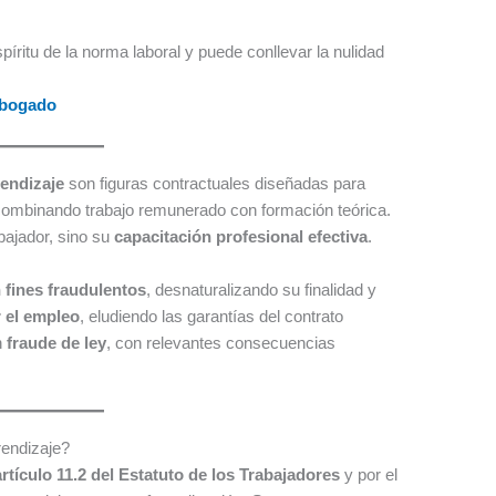
píritu de la norma laboral y puede conllevar la nulidad
abogado
rendizaje
son figuras contractuales diseñadas para
combinando trabajo remunerado con formación teórica.
abajador, sino su
capacitación profesional efectiva
.
 fines fraudulentos
, desnaturalizando su finalidad y
r el empleo
, eludiendo las garantías del contrato
n
fraude de ley
, con relevantes consecuencias
rendizaje?
artículo 11.2 del Estatuto de los Trabajadores
y por el