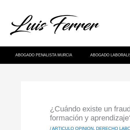
Ir
al
contenido
ABOGADO PENALISTA MURCIA
ABOGADO LABORALI
¿Cuándo existe un fraud
formación y aprendizaje
/
ARTICULO OPINION
,
DERECHO LAB