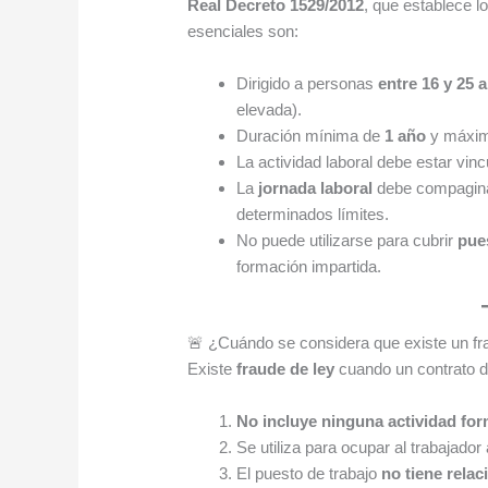
Real Decreto 1529/2012
, que establece l
esenciales son:
Dirigido a personas
entre 16 y 25 
elevada).
Duración mínima de
1 año
y máxi
La actividad laboral debe estar vin
La
jornada laboral
debe compaginar
determinados límites.
No puede utilizarse para cubrir
pue
formación impartida.
🚨 ¿Cuándo se considera que existe un fr
Existe
fraude de ley
cuando un contrato d
No incluye ninguna actividad for
Se utiliza para ocupar al trabajador
El puesto de trabajo
no tiene relac