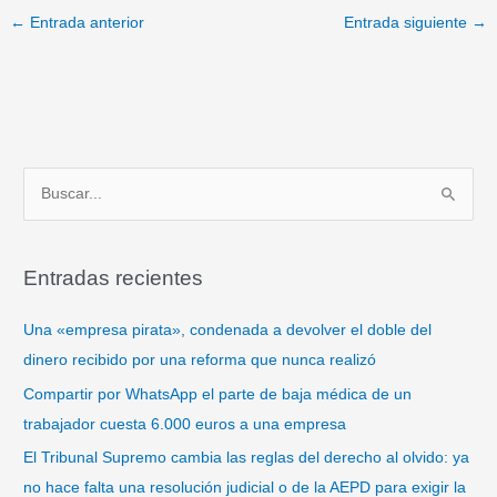
←
Entrada anterior
Entrada siguiente
→
B
u
s
Entradas recientes
c
a
Una «empresa pirata», condenada a devolver el doble del
r
dinero recibido por una reforma que nunca realizó
p
Compartir por WhatsApp el parte de baja médica de un
o
trabajador cuesta 6.000 euros a una empresa
r
El Tribunal Supremo cambia las reglas del derecho al olvido: ya
:
no hace falta una resolución judicial o de la AEPD para exigir la