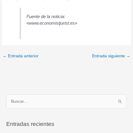
Fuente de la noticia:
«www.economistjurist.es»
←
Entrada anterior
Entrada siguiente
→
B
u
s
Entradas recientes
c