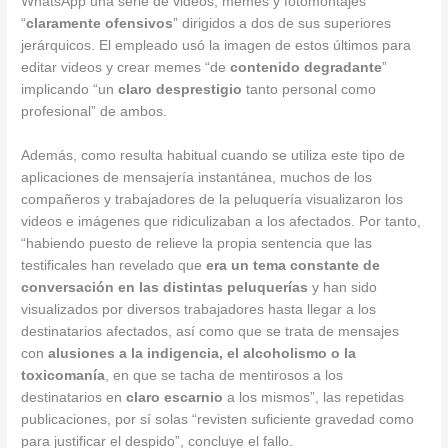
WhatsApp una serie de videos, memes y fotomontajes
“
claramente ofensivos
” dirigidos a dos de sus superiores
jerárquicos. El empleado usó la imagen de estos últimos para
editar videos y crear memes “de
contenido degradante
”
implicando “un
claro desprestigio
tanto personal como
profesional” de ambos.
Además, como resulta habitual cuando se utiliza este tipo de
aplicaciones de mensajería instantánea, muchos de los
compañeros y trabajadores de la peluquería visualizaron los
videos e imágenes que ridiculizaban a los afectados. Por tanto,
“habiendo puesto de relieve la propia sentencia que las
testificales han revelado que
era un tema constante de
conversación en las distintas peluquerías
y han sido
visualizados por diversos trabajadores hasta llegar a los
destinatarios afectados, así como que se trata de mensajes
con
alusiones a la indigencia, el alcoholismo o la
toxicomanía
, en que se tacha de mentirosos a los
destinatarios en
claro escarnio
a los mismos”, las repetidas
publicaciones, por sí solas “revisten suficiente gravedad como
para justificar el despido”, concluye el fallo.