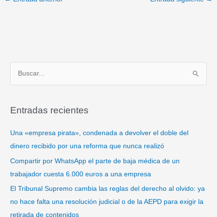
B
u
s
Entradas recientes
c
a
Una «empresa pirata», condenada a devolver el doble del
r
dinero recibido por una reforma que nunca realizó
p
Compartir por WhatsApp el parte de baja médica de un
o
trabajador cuesta 6.000 euros a una empresa
r
El Tribunal Supremo cambia las reglas del derecho al olvido: ya
:
no hace falta una resolución judicial o de la AEPD para exigir la
retirada de contenidos