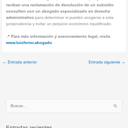
reciban una reclamación de devolución de un subsidio
consulten con un abogado especializado en derecho
administrativo
para determinar si pueden acogerse a esta
jurisprudencia y evitar un perjuicio económico injustificado.
📍
Para más información y asesoramiento legal, visita
www.luisferrer.abogado
.
←
Entrada anterior
Entrada siguiente
→
B
u
s
Entradas recientes