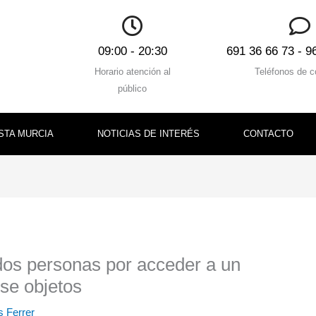
09:00 - 20:30
691 36 66 73 - 9
Horario atención al
Teléfonos de c
público
STA MURCIA
NOTICIAS DE INTERÉS
CONTACTO
os personas por acceder a un
rse objetos
s Ferrer