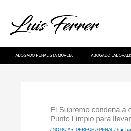
Ir
al
contenido
ABOGADO PENALISTA MURCIA
ABOGADO LABORALI
El Supremo condena a d
Punto Limpio para lleva
/
NOTICIAS
,
DERECHO PENAL
/ Por
Lui