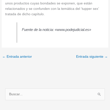
unos productos cuyas bondades se exponen, que están
relacionados y se confunden con la temática del ‘tupper sex’
tratada de dicho capítulo.
Fuente de la noticia: «www.podejudicial.es»
←
Entrada anterior
Entrada siguiente
→
B
u
s