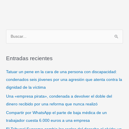
B
u
s
Entradas recientes
c
a
Tatuar un pene en la cara de una persona con discapacidad:
r
condenados seis jóvenes por una agresión que atenta contra la
p
dignidad de la víctima
o
Una «empresa pirata», condenada a devolver el doble del
r
dinero recibido por una reforma que nunca realizó
:
Compartir por WhatsApp el parte de baja médica de un
trabajador cuesta 6.000 euros a una empresa