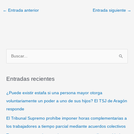
←
Entrada anterior
Entrada siguiente
→
B
u
s
Entradas recientes
c
a
¿Puede existir estafa si una persona mayor otorga
r
voluntariamente un poder a uno de sus hijos? El TSJ de Aragón
p
responde
o
El Tribunal Supremo prohíbe imponer horas complementarias a
r
los trabajadores a tiempo parcial mediante acuerdos colectivos
: