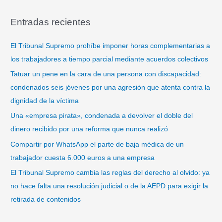
u
s
Entradas recientes
c
a
El Tribunal Supremo prohíbe imponer horas complementarias a
r
los trabajadores a tiempo parcial mediante acuerdos colectivos
p
Tatuar un pene en la cara de una persona con discapacidad:
o
condenados seis jóvenes por una agresión que atenta contra la
r
dignidad de la víctima
:
Una «empresa pirata», condenada a devolver el doble del
dinero recibido por una reforma que nunca realizó
Compartir por WhatsApp el parte de baja médica de un
trabajador cuesta 6.000 euros a una empresa
El Tribunal Supremo cambia las reglas del derecho al olvido: ya
no hace falta una resolución judicial o de la AEPD para exigir la
retirada de contenidos