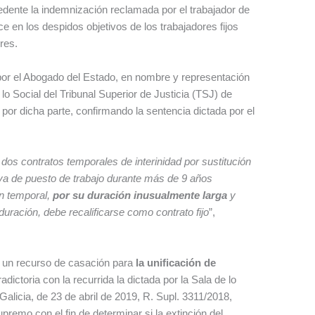
dente la indemnización reclamada por el trabajador de
 en los despidos objetivos de los trabajadores fijos
res.
 por el Abogado del Estado, en nombre y representación
o Social del Tribunal Superior de Justicia (TSJ) de
por dicha parte, confirmando la sentencia dictada por el
dos contratos temporales de interinidad por sustitución
va de puesto de trabajo durante más de 9 años
ón temporal,
por su duración inusualmente larga
y
duración, debe recalificarse como contrato fijo
”,
 un recurso de casación para
la unificación de
ictoria con la recurrida la dictada por la Sala de lo
 Galicia, de 23 de abril de 2019, R. Supl. 3311/2018,
upremo con el fin de determinar si la extinción del