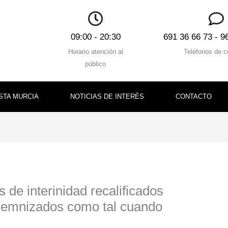
09:00 - 20:30
691 36 66 73 - 9
Horario atención al
Teléfonos de c
público
STA MURCIA
NOTICIAS DE INTERÉS
CONTACTO
 de interinidad recalificados
ndemnizados como tal cuando