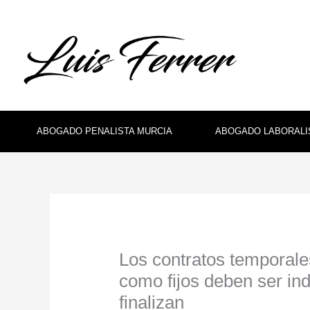
Ir
al
contenido
ABOGADO PENALISTA MURCIA
ABOGADO LABORALI
Los contratos temporales
como fijos deben ser i
finalizan