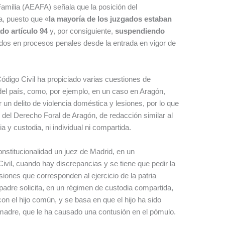
milia (AEAFA) señala que la posición del
a, puesto que «
la mayoría de los juzgados estaban
do artículo 94
y, por consiguiente,
suspendiendo
dos en procesos penales desde la entrada en vigor de
Código Civil ha propiciado varias cuestiones de
 del país, como, por ejemplo, en un caso en Aragón,
un delito de violencia doméstica y lesiones, por lo que
o del Derecho Foral de Aragón, de redacción similar al
dia y custodia, ni individual ni compartida.
nstitucionalidad un juez de Madrid, en un
Civil, cuando hay discrepancias y se tiene que pedir la
siones que corresponden al ejercicio de la patria
padre solicita, en un régimen de custodia compartida,
n el hijo común, y se basa en que el hijo ha sido
 madre, que le ha causado una contusión en el pómulo.