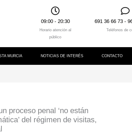
09:00 - 20:30
691 36 66 73 - 9
Horario atención al
Teléfonos de c
público
STA MURCIA
NOTICIAS DE INTERÉS
CONTACTO
un proceso penal ‘no están
tica’ del régimen de visitas,
l