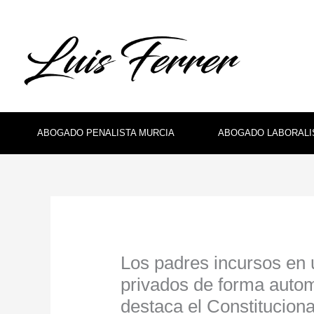
Ir
al
contenido
ABOGADO PENALISTA MURCIA
ABOGADO LABORALI
Los padres incursos en 
privados de forma automá
destaca el Constituciona