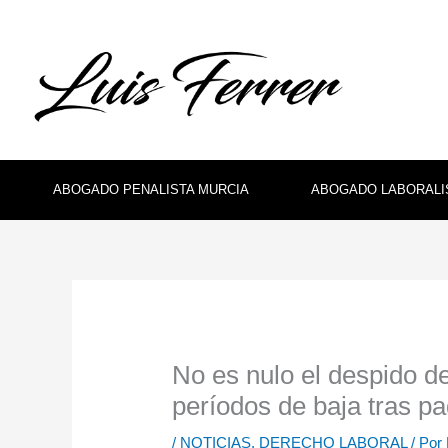
Ir
al
contenido
ABOGADO PENALISTA MURCIA
ABOGADO LABORALI
No es nulo el despido 
períodos de baja tras 
/
NOTICIAS
,
DERECHO LABORAL
/ Por