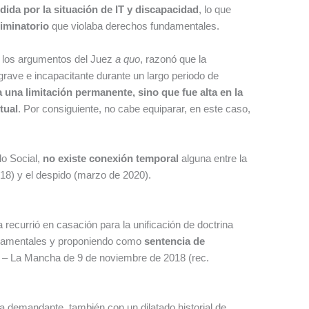
dida por la situación de IT y discapacidad
, lo que
iminatorio
que violaba derechos fundamentales.
 los argumentos del Juez
a quo
, razonó que la
rave e incapacitante durante un largo periodo de
 una limitación permanente, sino que fue alta en la
tual
. Por consiguiente, no cabe equiparar, en este caso,
lo Social,
no existe conexión temporal
alguna entre la
18) y el despido (marzo de 2020).
recurrió en casación para la unificación de doctrina
undamentales y proponiendo como
sentencia de
la – La Mancha de 9 de noviembre de 2018 (rec.
 la demandante, también con un dilatado historial de