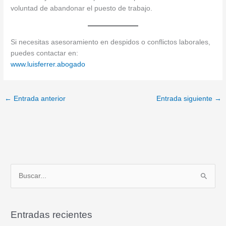
voluntad de abandonar el puesto de trabajo.
Si necesitas asesoramiento en despidos o conflictos laborales,
puedes contactar en:
www.luisferrer.abogado
←
Entrada anterior
Entrada siguiente
→
B
u
s
Entradas recientes
c