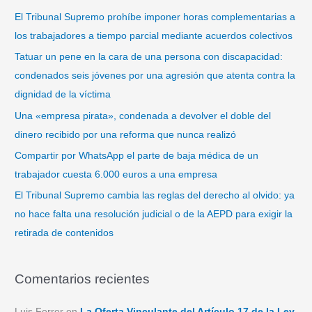
a
El Tribunal Supremo prohíbe imponer horas complementarias a
r
los trabajadores a tiempo parcial mediante acuerdos colectivos
p
Tatuar un pene en la cara de una persona con discapacidad:
o
condenados seis jóvenes por una agresión que atenta contra la
r
dignidad de la víctima
:
Una «empresa pirata», condenada a devolver el doble del
dinero recibido por una reforma que nunca realizó
Compartir por WhatsApp el parte de baja médica de un
trabajador cuesta 6.000 euros a una empresa
El Tribunal Supremo cambia las reglas del derecho al olvido: ya
no hace falta una resolución judicial o de la AEPD para exigir la
retirada de contenidos
Comentarios recientes
Luis Ferrer
en
La Oferta Vinculante del Artículo 17 de la Ley