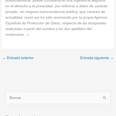
potencialmente, puede considerarse una ingerencia ilegítima
en el derecho a la privacidad, por referirse a datos de carácter
privado, sin ninguna transcendencia pública, que carecen de
actualidad, como así ha sido reconocido por la propia Agencia
Española de Protección de Datos, respecto de las búsquedas
realizadas a partir del nombre y los dos apellidos del
reclamante.
..»
←
Entrada anterior
Entrada siguiente
→
B
u
s