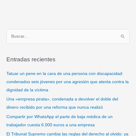
B
u
s
Entradas recientes
c
a
Tatuar un pene en la cara de una persona con discapacidad:
r
condenados seis jóvenes por una agresión que atenta contra la
p
dignidad de la víctima
o
Una «empresa pirata», condenada a devolver el doble del
r
dinero recibido por una reforma que nunca realizó
:
Compartir por WhatsApp el parte de baja médica de un
trabajador cuesta 6.000 euros a una empresa
El Tribunal Supremo cambia las reglas del derecho al olvido: ya