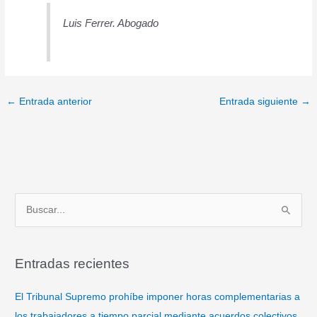
Luis Ferrer. Abogado
←
Entrada anterior
Entrada siguiente
→
B
u
s
Entradas recientes
c
a
El Tribunal Supremo prohíbe imponer horas complementarias a
r
los trabajadores a tiempo parcial mediante acuerdos colectivos