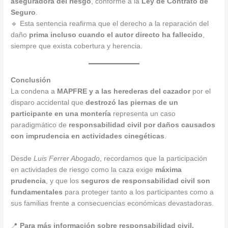
aseguradora del riesgo
, conforme a la
Ley de Contrato de
Seguro
.
🔹 Esta sentencia reafirma que el derecho a la reparación del
daño
prima incluso cuando el autor directo ha fallecido
,
siempre que exista cobertura y herencia.
Conclusión
La condena a
MAPFRE y a las herederas del cazador
por el
disparo accidental que
destrozó las piernas de un
participante en una montería
representa un caso
paradigmático de
responsabilidad civil por daños causados
con imprudencia en actividades cinegéticas
.
Desde
Luis Ferrer Abogado
, recordamos que la participación
en actividades de riesgo como la caza exige
máxima
prudencia
, y que los
seguros de responsabilidad civil son
fundamentales
para proteger tanto a los participantes como a
sus familias frente a consecuencias económicas devastadoras.
📍
Para más información sobre responsabilidad civil,