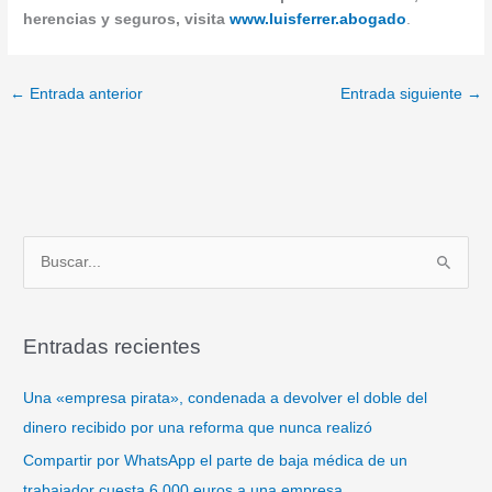
herencias y seguros, visita
www.luisferrer.abogado
.
←
Entrada anterior
Entrada siguiente
→
B
u
s
Entradas recientes
c
a
Una «empresa pirata», condenada a devolver el doble del
r
dinero recibido por una reforma que nunca realizó
p
Compartir por WhatsApp el parte de baja médica de un
o
trabajador cuesta 6.000 euros a una empresa