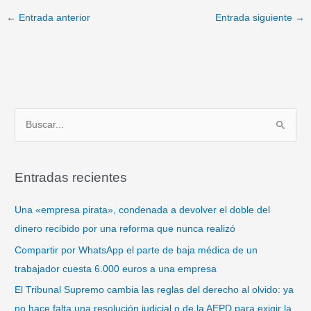
←
Entrada anterior
Entrada siguiente
→
B
u
s
Entradas recientes
c
a
Una «empresa pirata», condenada a devolver el doble del
r
dinero recibido por una reforma que nunca realizó
p
Compartir por WhatsApp el parte de baja médica de un
o
trabajador cuesta 6.000 euros a una empresa
r
El Tribunal Supremo cambia las reglas del derecho al olvido: ya
:
no hace falta una resolución judicial o de la AEPD para exigir la