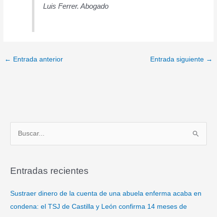
Luis Ferrer. Abogado
←
Entrada anterior
Entrada siguiente
→
B
u
s
Entradas recientes
c
a
Sustraer dinero de la cuenta de una abuela enferma acaba en
r
condena: el TSJ de Castilla y León confirma 14 meses de
p