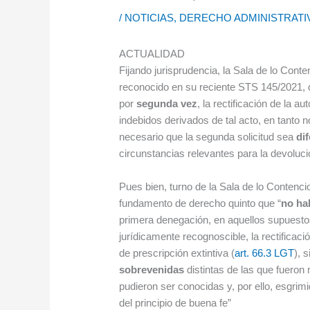
/
NOTICIAS
,
DERECHO ADMINISTRATI
ACTUALIDAD
Fijando jurisprudencia, la Sala de lo Cont
reconocido en su reciente STS 145/2021, de
por
segunda vez
, la rectificación de la a
indebidos derivados de tal acto, en tanto
necesario que la segunda solicitud sea
di
circunstancias relevantes para la devoluci
Pues bien, turno de la Sala de lo Contencio
fundamento de derecho quinto que “
no ha
primera denegación, en aquellos supuestos
jurídicamente recognoscible, la rectificac
de prescripción extintiva (
art. 66.3 LGT
), 
sobrevenidas
distintas de las que fueron 
pudieron ser conocidas y, por ello, esgrim
del principio de buena fe”