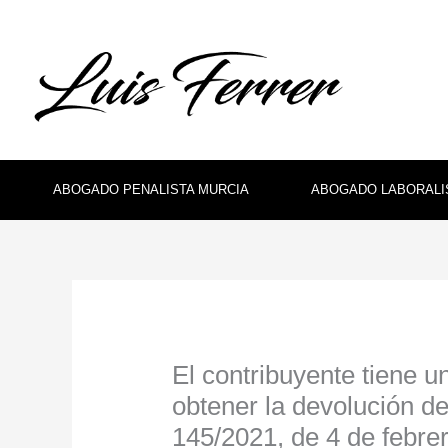
Ir
al
contenido
ABOGADO PENALISTA MURCIA
ABOGADO LABORALI
El contribuyente tiene 
obtener la devolución d
145/2021, de 4 de febre