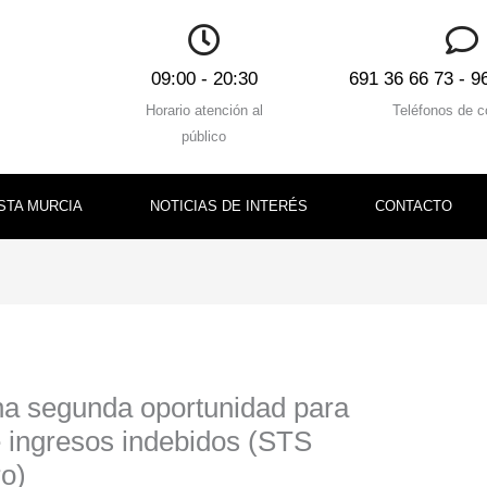
09:00 - 20:30
691 36 66 73 - 9
Horario atención al
Teléfonos de c
público
STA MURCIA
NOTICIAS DE INTERÉS
CONTACTO
una segunda oportunidad para
e ingresos indebidos (STS
ro)