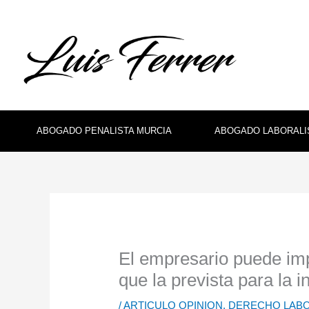
Ir
al
contenido
ABOGADO PENALISTA MURCIA
ABOGADO LABORALI
El empresario puede im
que la prevista para la 
/
ARTICULO OPINION
,
DERECHO LAB