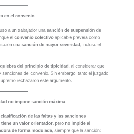
ta en el convenio
puso a un trabajador una
sanción de suspensión de
unque el
convenio colectivo
aplicable preveía como
racción una
sanción de mayor severidad
, incluso el
o
quiebra del principio de tipicidad
, al considerar que
 y sanciones del convenio. Sin embargo, tanto el juzgado
el Supremo rechazaron este argumento.
icidad no impone sanción máxima
a
clasificación de las faltas y las sanciones
 tiene un valor orientador
, pero
no impide al
nadora de forma modulada
, siempre que la sanción: