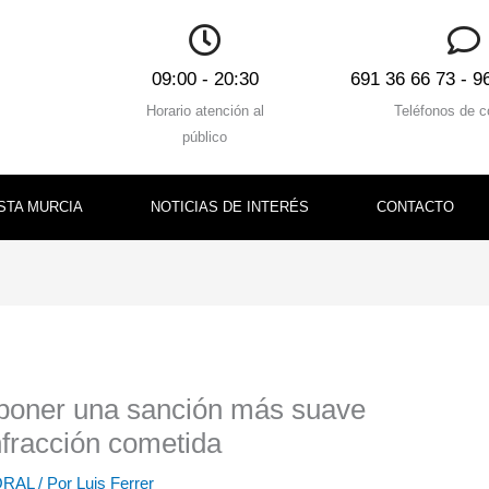
09:00 - 20:30
691 36 66 73 - 9
Horario atención al
Teléfonos de c
público
STA MURCIA
NOTICIAS DE INTERÉS
CONTACTO
poner una sanción más suave
infracción cometida
ORAL
/ Por
Luis Ferrer