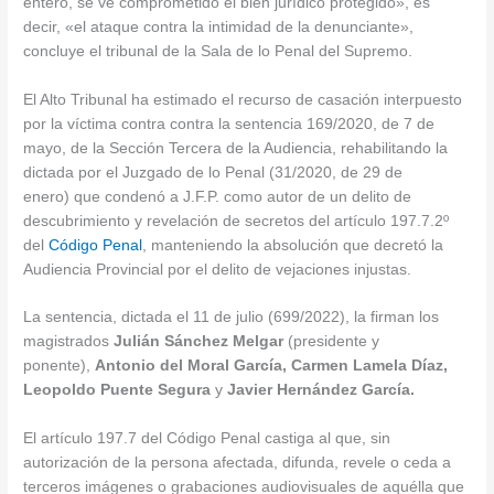
entero, se ve comprometido el bien jurídico protegido», es
decir, «el ataque contra la intimidad de la denunciante»,
concluye el tribunal de la Sala de lo Penal del Supremo.
El Alto Tribunal ha estimado el recurso de casación interpuesto
por la víctima contra contra la sentencia 169/2020, de 7 de
mayo, de la Sección Tercera de la Audiencia, rehabilitando la
dictada por el Juzgado de lo Penal (31/2020, de 29 de
enero) que condenó a J.F.P. como autor de un delito de
descubrimiento y revelación de secretos del artículo 197.7.2º
del
Código Penal
, manteniendo la absolución que decretó la
Audiencia Provincial por el delito de vejaciones injustas.
La sentencia, dictada el 11 de julio (699/2022), la firman los
magistrados
Julián Sánchez Melgar
(presidente y
ponente),
Antonio del Moral García, Carmen Lamela Díaz,
Leopoldo Puente Segura
y
Javier Hernández García.
El artículo 197.7 del Código Penal castiga al que, sin
autorización de la persona afectada, difunda, revele o ceda a
terceros imágenes o grabaciones audiovisuales de aquélla que