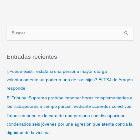
B
u
s
Entradas recientes
c
a
¿Puede existir estafa si una persona mayor otorga
r
voluntariamente un poder a uno de sus hijos? El TSJ de Aragón
p
responde
o
El Tribunal Supremo prohíbe imponer horas complementarias a
r
los trabajadores a tiempo parcial mediante acuerdos colectivos
:
Tatuar un pene en la cara de una persona con discapacidad:
condenados seis jóvenes por una agresión que atenta contra la
dignidad de la víctima