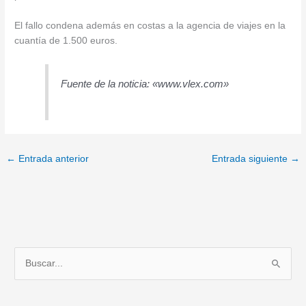
El fallo condena además en costas a la agencia de viajes en la
cuantía de 1.500 euros.
Fuente de la noticia: «www.vlex.com»
←
Entrada anterior
Entrada siguiente
→
B
u
s