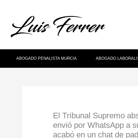
Ir
al
contenido
ABOGADO PENALISTA MURCIA
ABOGADO LABORALI
El Tribunal Supremo abs
envió por WhatsApp a su
acabó en un chat de pad