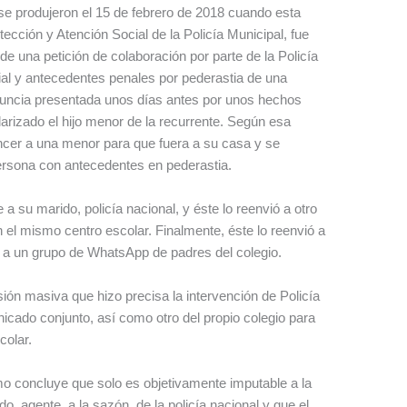
e produjeron el 15 de febrero de 2018 cuando esta
otección y Atención Social de la Policía Municipal, fue
de una petición de colaboración por parte de la Policía
icial y antecedentes penales por pederastia de una
nuncia presentada unos días antes por unos hechos
arizado el hijo menor de la recurrente. Según esa
ncer a una menor para que fuera a su casa y se
 persona con antecedentes en pederastia.
 su marido, policía nacional, y éste lo reenvió a otro
el mismo centro escolar. Finalmente, éste lo reenvió a
vió a un grupo de WhatsApp de padres del colegio.
sión masiva que hizo precisa la intervención de Policía
icado conjunto, así como otro del propio colegio para
scolar.
o concluye que solo es objetivamente imputable a la
, agente, a la sazón, de la policía nacional y que el