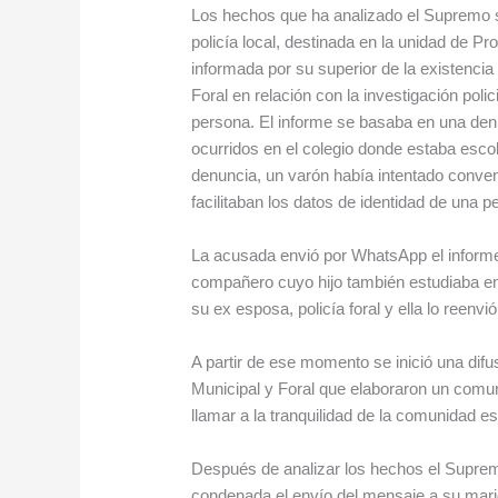
Los hechos que ha analizado el Supremo s
policía local, destinada en la unidad de Pr
informada por su superior de la existencia 
Foral en relación con la investigación pol
persona. El informe se basaba en una de
ocurridos en el colegio donde estaba escol
denuncia, un varón había intentado conve
facilitaban los datos de identidad de una
La acusada envió por WhatsApp el informe a
compañero cuyo hijo también estudiaba en 
su ex esposa, policía foral y ella lo reen
A partir de ese momento se inició una difu
Municipal y Foral que elaboraron un comun
llamar a la tranquilidad de la comunidad e
Después de analizar los hechos el Suprem
condenada el envío del mensaje a su marido