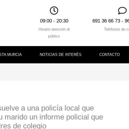
09:00 - 20:30
691 36 66 73 - 9
Horario atención al
Teléfonos de c
público
STA MURCIA
NOTICIAS DE INTERÉS
CONTACTO
uelve a una policía local que
 marido un informe policial que
res de colegio