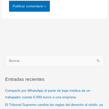
B
u
s
Entradas recientes
c
a
Compartir por WhatsApp el parte de baja médica de un
r
trabajador cuesta 6.000 euros a una empresa
p
El Tribunal Supremo cambia las reglas del derecho al olvido: ya
o