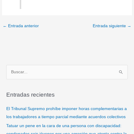
←
Entrada anterior
Entrada siguiente
→
B
u
s
Entradas recientes
c
a
El Tribunal Supremo prohíbe imponer horas complementarias a
r
los trabajadores a tiempo parcial mediante acuerdos colectivos
p
Tatuar un pene en la cara de una persona con discapacidad:
o
condenados seis jóvenes por una agresión que atenta contra la