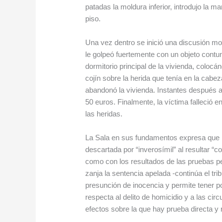
patadas la moldura inferior, introdujo la m
piso.
Una vez dentro se inició una discusión mot
le golpeó fuertemente con un objeto contun
dormitorio principal de la vivienda, coloc
cojín sobre la herida que tenía en la cabe
abandonó la vivienda. Instantes después ac
50 euros. Finalmente, la víctima falleció e
las heridas.
La Sala en sus fundamentos expresa que l
descartada por “inverosímil” al resultar “c
como con los resultados de las pruebas pe
zanja la sentencia apelada -continúa el trib
presunción de inocencia y permite tener po
respecta al delito de homicidio y a las ci
efectos sobre la que hay prueba directa y