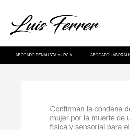
Ir
al
contenido
ABOGADO PENALISTA MURCIA
ABOGADO LABORALI
Confirman la condena de
mujer por la muerte de
física y sensorial para 