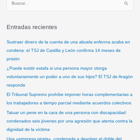
B
u
s
Entradas recientes
c
a
Sustraer dinero de la cuenta de una abuela enferma acaba en
r
condena: el TSJ de Castilla y León confirma 14 meses de
p
prisión
o
¿Puede existir estafa si una persona mayor otorga
r
voluntariamente un poder a uno de sus hijos? El TSJ de Aragón
:
responde
El Tribunal Supremo prohíbe imponer horas complementarias a
los trabajadores a tiempo parcial mediante acuerdos colectivos
Tatuar un pene en la cara de una persona con discapacidad:
condenados seis jóvenes por una agresión que atenta contra la
dignidad de la víctima
Una «empresa pirata», condenada a devolver el doble del