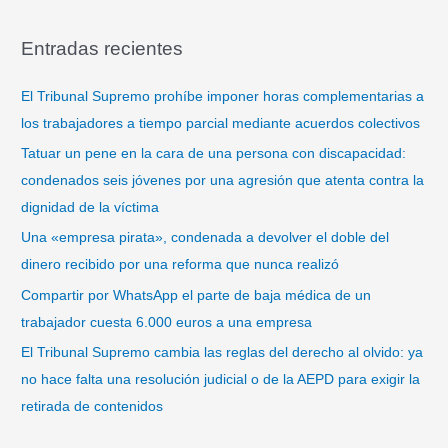
u
s
Entradas recientes
c
a
El Tribunal Supremo prohíbe imponer horas complementarias a
r
los trabajadores a tiempo parcial mediante acuerdos colectivos
p
Tatuar un pene en la cara de una persona con discapacidad:
o
condenados seis jóvenes por una agresión que atenta contra la
r
dignidad de la víctima
:
Una «empresa pirata», condenada a devolver el doble del
dinero recibido por una reforma que nunca realizó
Compartir por WhatsApp el parte de baja médica de un
trabajador cuesta 6.000 euros a una empresa
El Tribunal Supremo cambia las reglas del derecho al olvido: ya
no hace falta una resolución judicial o de la AEPD para exigir la
retirada de contenidos