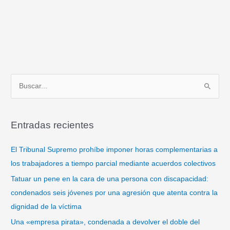
B
u
s
Entradas recientes
c
a
El Tribunal Supremo prohíbe imponer horas complementarias a
r
los trabajadores a tiempo parcial mediante acuerdos colectivos
p
Tatuar un pene en la cara de una persona con discapacidad:
o
condenados seis jóvenes por una agresión que atenta contra la
r
dignidad de la víctima
:
Una «empresa pirata», condenada a devolver el doble del